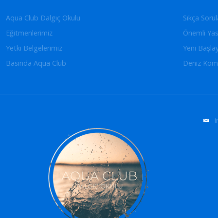
Aqua Club Dalgıç Okulu
Sıkça Sorul
Eğitmenlerimiz
Önemli Yas
Yetki Belgelerimiz
Yeni Başla
Basında Aqua Club
Deniz Kom