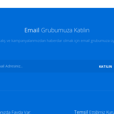
Email
Grubumuza Katılın
dalış ve kampanyalarımızdan haberdar olmak için email grubumuza üy
KATILIN
nızda Fayda Var:
Temsil
Ettiğimiz Kur