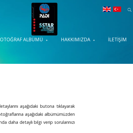
FOTOĞRAF ALBÜMÜ
HAKKIMIZDA
İLETIŞIM
detaylarını aşağıdaki butona tıklayarak
ın fotoğraflarına aşağıdaki albümümüzden
nda daha detaylı bilgi verip sorularınızı