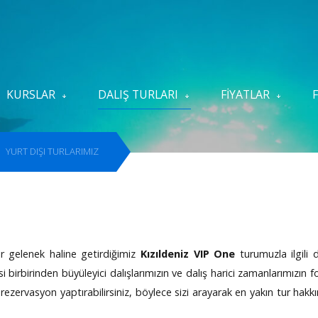
KURSLAR
DALIŞ TURLARI
FIYATLAR
rayın
YURT DIŞI TURLARIMIZ
ır gelenek haline getirdiğimiz
Kızıldeniz VIP One
turumuzla ilgili 
psi birbirinden büyüleyici dalışlarımızın ve dalış harici zamanlarımız
 rezervasyon yaptırabilirsiniz, böylece sizi arayarak en yakın tur hakkı