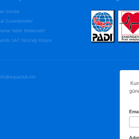
an Sorular
al Düzenlemeler
yanlar Neler Beklemeli?
ando SAT Nostalji Köşesi
info@aquaclub.net