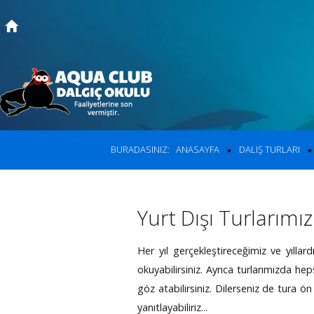
Ana Sayfa
Kurslar
Site
içinde a
Dalış Turları
BURADASINIZ:
ANASAYFA
DALIŞ TURLARI
Fiyatlar
Ara
Fotoğraf Albümü
Yurt Dışı Turlarımız
Hakkımızda
Her yıl gerçekleştireceğimiz ve yıllard
İletişim
okuyabilirsiniz. Ayrıca turlarımızda he
göz atabilirsiniz. Dilerseniz de tura ön
yanıtlayabiliriz...