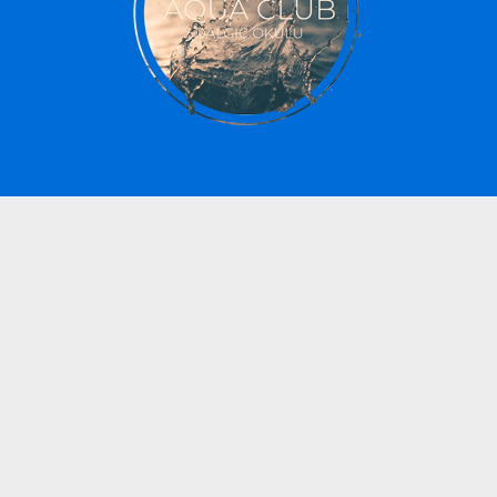
info@aquaclub.net
Copyright © 2026. AQUA CLUB - Ankara'da Dalış Kursları ve Turları | Diving
Courses and Trips in Ankara.