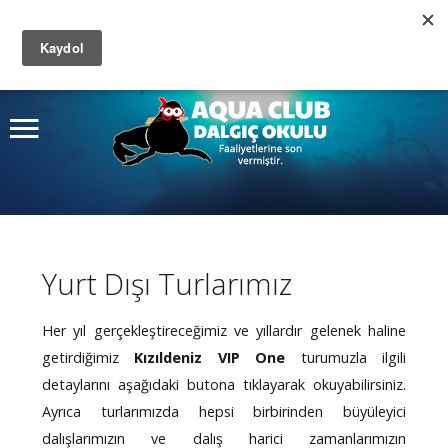
Site
içinde arayın
Ana Sayfa
Ara
Kurslar
Dalış Turları
Fiyatlar
Yurt Dışı Turlarımız
Fotoğraf Albümü
Hakkımızda
Her yıl gerçekleştireceğimiz ve yıllardır gelenek haline
getirdiğimiz
Kızıldeniz VIP One
turumuzla ilgili
İletişim
detaylarını aşağıdaki butona tıklayarak okuyabilirsiniz.
Ayrıca turlarımızda hepsi birbirinden büyüleyici
dalışlarımızın ve dalış harici zamanlarımızın