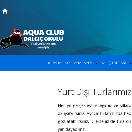
Ana Sayfa
Kurslar
Site
içinde a
Dalış Turları
BURADASINIZ:
ANASAYFA
DALIŞ TURLARI
Fiyatlar
Ara
Fotoğraf Albümü
Yurt Dışı Turlarımız
Hakkımızda
Her yıl gerçekleştireceğimiz ve yıllard
İletişim
okuyabilirsiniz. Ayrıca turlarımızda he
göz atabilirsiniz. Dilerseniz de tura ön
yanıtlayabiliriz...