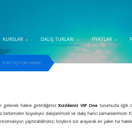
KURSLAR
DALIŞ TURLARI
FIYATLAR
rayın
YURT DIŞI TURLARIMIZ
ır gelenek haline getirdiğimiz
Kızıldeniz VIP One
turumuzla ilgili 
psi birbirinden büyüleyici dalışlarımızın ve dalış harici zamanlarımız
 rezervasyon yaptırabilirsiniz, böylece sizi arayarak en yakın tur hakkı