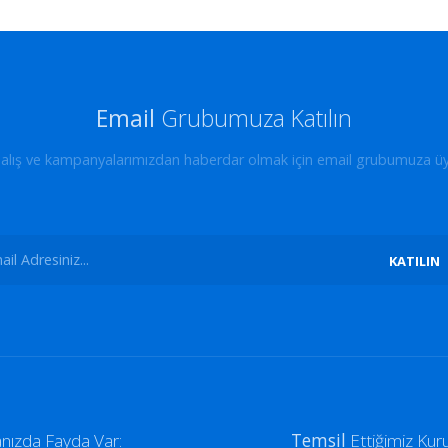
Email
Grubumuza Katılın
dalış ve kampanyalarımızdan haberdar olmak için email grubumuza üy
KATILIN
nızda Fayda Var:
Temsil
Ettiğimiz Kur