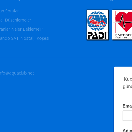
an Sorular
al Düzenlemeler
yanlar Neler Beklemeli?
ando SAT Nostalji Köşesi
info@aquaclub.net