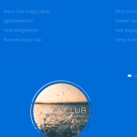
Aqua Club Dalgıç Okulu
Sıkça Sorul
Eğitmenlerimiz
Önemli Yas
Yetki Belgelerimiz
Yeni Başla
Basında Aqua Club
Deniz Kom