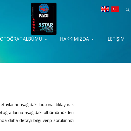
FOTOĞRAF ALBÜMÜ
HAKKIMIZDA
İLETIŞIM
detaylarını aşağıdaki butona tıklayarak
ın fotoğraflarına aşağıdaki albümümüzden
nda daha detaylı bilgi verip sorularınızı