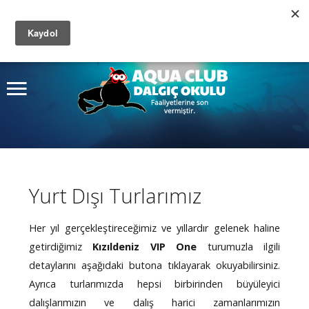
Site
içinde arayın
Ana Sayfa
Ara
Kurslar
Dalış Turları
Fiyatlar
Yurt Dışı Turlarımız
Fotoğraf Albümü
Hakkımızda
Her yıl gerçekleştireceğimiz ve yıllardır gelenek haline
getirdiğimiz
Kızıldeniz VIP One
turumuzla ilgili
İletişim
detaylarını aşağıdaki butona tıklayarak okuyabilirsiniz.
Ayrıca turlarımızda hepsi birbirinden büyüleyici
dalışlarımızın ve dalış harici zamanlarımızın