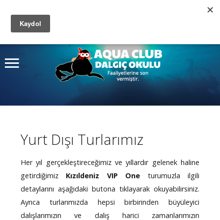
Site
içinde arayın
Ana Sayfa
Ara
Kurslar
Dalış Turları
Fiyatlar
Yurt Dışı Turlarımız
Fotoğraf Albümü
Hakkımızda
Her yıl gerçekleştireceğimiz ve yıllardır gelenek haline
getirdiğimiz
Kızıldeniz VIP One
turumuzla ilgili
İletişim
detaylarını aşağıdaki butona tıklayarak okuyabilirsiniz.
Ayrıca turlarımızda hepsi birbirinden büyüleyici
dalışlarımızın ve dalış harici zamanlarımızın